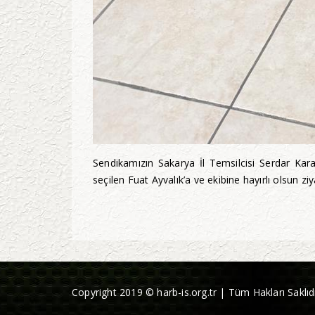
Sendikamızın Sakarya İl Temsilcisi Serdar Kar
seçilen Fuat Ayvalık’a ve ekibine hayırlı olsun zi
Copyright 2019 © harb-is.org.tr | Tüm Hakları Saklıdı