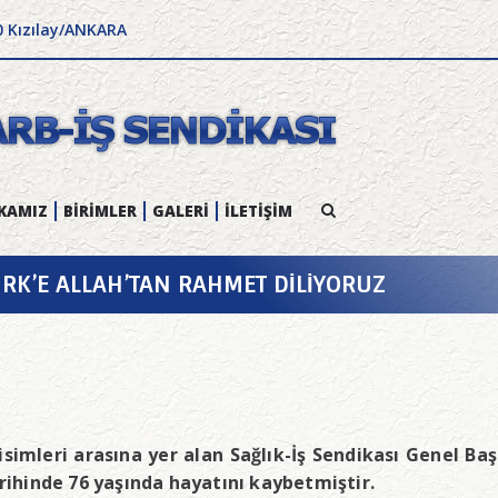
0 Kızılay/ANKARA
KAMIZ
BİRİMLER
GALERİ
İLETİŞİM
RK’E ALLAH’TAN RAHMET DİLİYORUZ
isimleri arasına yer alan Sağlık-İş Sendikası Genel 
hinde 76 yaşında hayatını kaybetmiştir.