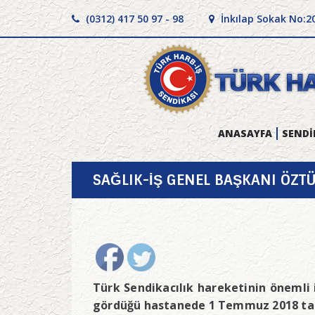
(0312) 417 50 97 - 98
İnkılap Sokak No:2
ANASAYFA
SENDİ
SAĞLIK-İŞ GENEL BAŞKANI ÖZTÜ
Türk Sendikacılık hareketinin önemli 
gördüğü hastanede 1 Temmuz 2018 tari