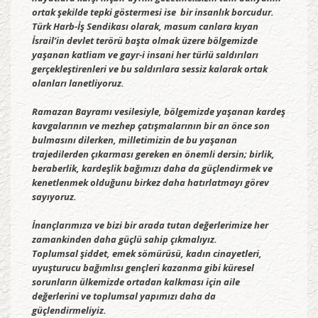
ortak şekilde tepki göstermesi ise bir insanlık borcudur.
Türk Harb-İş Sendikası olarak, masum canlara kıyan
İsrail’in devlet terörü başta olmak üzere bölgemizde
yaşanan katliam ve gayr-i insani her türlü saldırıları
gerçekleştirenleri ve bu saldırılara sessiz kalarak ortak
olanları lanetliyoruz.
Ramazan Bayramı vesilesiyle, bölgemizde yaşanan kardeş
kavgalarının ve mezhep çatışmalarının bir an önce son
bulmasını dilerken, milletimizin de bu yaşanan
trajedilerden çıkarması gereken en önemli dersin; birlik,
beraberlik, kardeşlik bağımızı daha da güçlendirmek ve
kenetlenmek olduğunu birkez daha hatırlatmayı görev
sayıyoruz.
İnançlarımıza ve bizi bir arada tutan değerlerimize her
zamankinden daha güçlü sahip çıkmalıyız.
Toplumsal şiddet, emek sömürüsü, kadın cinayetleri,
uyuşturucu bağımlısı gençleri kazanma gibi küresel
sorunların ülkemizde ortadan kalkması için aile
değerlerini ve toplumsal yapımızı daha da
güçlendirmeliyiz.