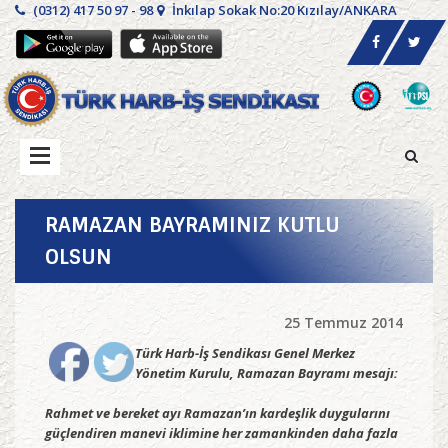
(0312) 417 50 97 - 98
İnkılap Sokak No:20 Kızılay/ANKARA
RAMAZAN BAYRAMINIZ KUTLU
OLSUN
25 Temmuz 2014
Türk Harb-İş Sendikası Genel Merkez
Yönetim Kurulu, Ramazan Bayramı mesajı:
Rahmet ve bereket ayı Ramazan’ın kardeşlik duygularını
güçlendiren manevi iklimine her zamankinden daha fazla