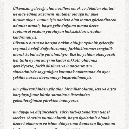
Ülkemizin geleceği olan nesillere emek ve dökülen alınteri
ile elde edilen kazancın muteber olduğu bir ülke
bırakmalıyız. Bunun için adalete olan inancı güçlendirecek
adımlar atmalı, başta gelir dağılımı olmak üzere
toplumsal vicdanı yaralayan haksızlıkları ortadan
kaldırmalıyız.
Ülkemizi huzur ve barışın hakim olduğu aydınlık geleceğe
taşımak hedefi doğrultusunda, farklılıklarımızı zenginlik
olarak kabul edip yol almalıyız. Bizi bu yoldan alıkoyacak
her türlü oyuna karşı ne kadar dikkatli olmamız
gerekiyorsa, farklı düşünce ve inançlarımızın
sinelerimizde saygınlığını korumak noktasında da aynı
şekilde hassas davranmayı başarabilmeliyiz.
Bin yıllık tarihinden güç alan bir millet olarak, içte ve dışta
karşılaştığımız bütün sorunların üstesinden
gelebileceğimize yürekten inanıyoruz.
Bu duygu ve düşüncelerle, Türk Harb-İş Sendikası Genel
Merkez Yönetim Kurulu olarak, başta üyelerimiz olmak
üzere halkımızın ve islam dünyasının Ramazan Bayramını