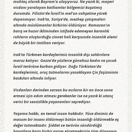
muhtaç olarak Bayram’a ulaşıyoruz. Ne yazık ki, maşeri
vicdanı yaralayan katliamlar bölgemizi kuşatmış
durumda. Filistin’de İsrail’in mel’un vahşetine yürek
dayanmıyor. Irak’ta, Suriye’de, mezhep çatışmaları
altında müslümanlar birbirini öldürüyor. Ramazan’ın
barış ve huzur ikliminden istifade edemeyen karanlık
ruhların oluşturduğu cinnet hali karşısında insanlık alemi
de büyük bir imtihan veriyor.
Irak’ta Türkmen kardeşlerimiz insanlık dışı saldırılara
maruz kalıyor. Gazze’de yüzlerce günahsız kadın ve çocuk
İsrail terörüne kurban gidiyor. Doğu Türkistan’da
kardeşlerimiz, oruç tutmalarını yasaklayan Çin faşizminin
baskıları altında inliyor.
Vicdanları derinden sarsan bu acıların bir an önce sona
ermesi için adım atması gerekenler ise ne yazık ki utanç
verici bir sessizlikle yaşananları seyrediyor.
Yaşama hakkı, en temel insan hakkıdır. Yüce dinimiz de
masum bir insanı öldürmeyi bütün insanlığı öldürmekle eş
değer tutmaktadır. Şiddet ve terörün söndürdüğü
hayatlara karşı hiçbir ayrım gözetmeksizin tüm dünyanın