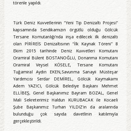
törenle yapıldı.
Türk Deniz Kuvvetlerinin “Yeni Tip Denizaltı Projesi”
kapsamında Sendikamızın örgütlü olduğu Gölcük
Tersane Komutanlığı’nda inşa edilecek ilk denizaltı
olan PİRİREİS Denizaltısının “İlk Kaynak Töreni” 8
Ekim 2015 tarihinde Deniz Kuvvetleri Komutanı
Oramiral Bülent BOSTANOĞLU, Donanma Komutanı
Oramiral Veysel KÖSELE, Tersane Komutanı
Tuğamiral Aydın EKEN,Savunma Sanayii Müsteşar
Yardımcısı Serdar DEMİREL, Gölcük Kaymakamı
Adem YAZICI, Gölcük Belediye Başkanı Mehmet
ELLİBEŞ, Genel Başkanımız Bayram BOZAL, Genel
Mali Sekreterimiz Haldun KURUBACAK ile Kocaeli
Şube Başkanımız Turhan YILDIZ’ın da aralarında
bulunduğu çok sayıda davetlinin katılımıyla
gerçekleştirildi.