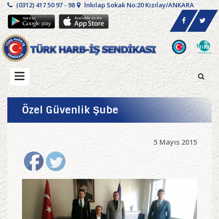
(0312) 417 50 97 - 98
İnkılap Sokak No:20 Kızılay/ANKARA
Özel Güvenlik Şube
5 Mayıs 2015