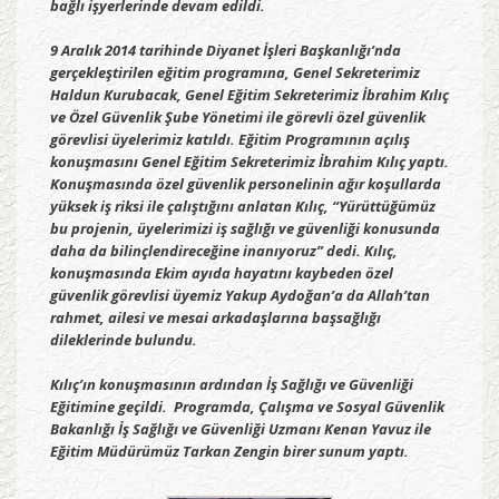
bağlı işyerlerinde devam edildi.
9 Aralık 2014 tarihinde Diyanet İşleri Başkanlığı’nda
gerçekleştirilen eğitim programına, Genel Sekreterimiz
Haldun Kurubacak, Genel Eğitim Sekreterimiz İbrahim Kılıç
ve Özel Güvenlik Şube Yönetimi ile görevli özel güvenlik
görevlisi üyelerimiz katıldı. Eğitim Programının açılış
konuşmasını Genel Eğitim Sekreterimiz İbrahim Kılıç yaptı.
Konuşmasında özel güvenlik personelinin ağır koşullarda
yüksek iş riksi ile çalıştığını anlatan Kılıç, “Yü
rüttüğümüz
bu projenin, üyelerimizi iş sağlığı ve güvenliği konusunda
daha da bilinçlendireceğine inanıyoruz” dedi. Kılıç,
konuşmasında Ekim ayıda hayatını kaybeden özel
güvenlik görevlisi üyemiz Yakup Aydoğan’a da Allah’tan
rahmet, ailesi ve mesai arkadaşlarına başsağlığı
dileklerinde bulundu.
Kılıç’ın konuşmasının ardından İş Sağlığı ve Güvenliği
Eğitimine geçildi. Programda, Çalışma ve Sosyal Güvenlik
Bakanlığı İş Sağlığı ve Güvenliği Uzmanı Kenan Yavuz ile
Eğitim Müdürümüz Tarkan Zengin birer sunum yaptı.