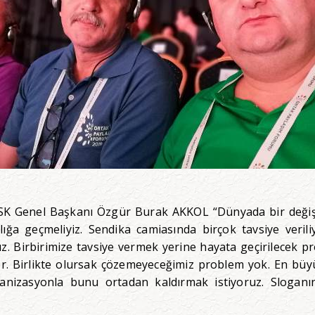
İSK Genel Başkanı Özgür Burak AKKOL “Dünyada bir değiş
lığa geçmeliyiz. Sendika camiasında birçok tavsiye veril
uz. Birbirimize tavsiye vermek yerine hayata geçirilecek 
or. Birlikte olursak çözemeyeceğimiz problem yok. En büy
nizasyonla bunu ortadan kaldırmak istiyoruz. Sloganın