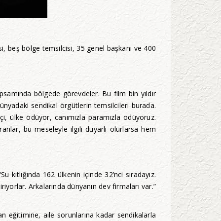
i, beş bölge temsilcisi, 35 genel başkanı ve 400
psamında bölgede görevdeler. Bu film bin yıldır
nyadaki sendikal örgütlerin temsilcileri burada.
şçi, ülke ödüyor, canımızla paramızla ödüyoruz.
nlar, bu meseleyle ilgili duyarlı olurlarsa hem
u kıtlığında 162 ülkenin içinde 32’nci sıradayız.
iyorlar. Arkalarında dünyanın dev firmaları var.”
an eğitimine, aile sorunlarına kadar sendikalarla