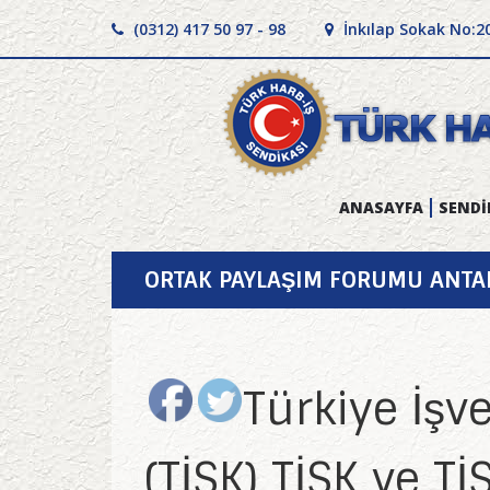
(0312) 417 50 97 - 98
İnkılap Sokak No:2
ANASAYFA
SENDİ
ORTAK PAYLAŞIM FORUMU ANTAL
Türkiye İşv
(TİSK) TİSK ve T