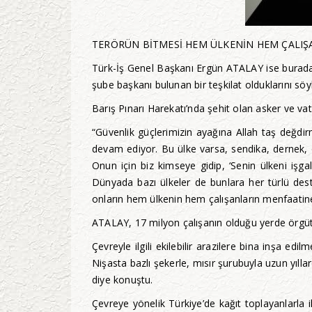
TERÖRÜN BİTMESİ HEM ÜLKENİN HEM ÇALIŞ
Türk-İş Genel Başkanı Ergün ATALAY ise burada y
şube başkanı bulunan bir teşkilat olduklarını söyl
Barış Pınarı Harekatı’nda şehit olan asker ve va
“Güvenlik güçlerimizin ayağına Allah taş değdi
devam ediyor. Bu ülke varsa, sendika, dernek, o
Onun için biz kimseye gidip, ‘Senin ülkeni işg
Dünyada bazı ülkeler de bunlara her türlü dest
onların hem ülkenin hem çalışanların menfaatine
ATALAY, 17 milyon çalışanın olduğu yerde örgütlü
Çevreyle ilgili ekilebilir arazilere bina inşa e
Nişasta bazlı şekerle, mısır şurubuyla uzun yıll
diye konuştu.
Çevreye yönelik Türkiye’de kağıt toplayanlarla i