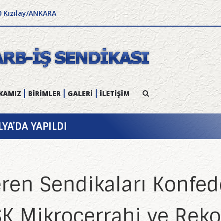
0 Kızılay/ANKARA
KAMIZ
BİRİMLER
GALERİ
İLETİŞİM
YA’DA YAPILDI
eren Sendikaları Konfe
İSK Mikrocerrahi ve Rek