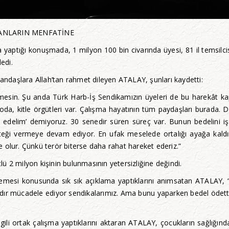
ANLARIN MENFATİNE
aptığı konuşmada, 1 milyon 100 bin civarında üyesi, 81 il temsilcis
edi.
tandaşlara Allah’tan rahmet dileyen ATALAY, şunları kaydetti:
rmesin. Şu anda Türk Harb-İş Sendikamızın üyeleri de bu harekât ka
da, kitle örgütleri var. Çalışma hayatının tüm paydaşları burada. Dü
al edelim’ demiyoruz. 30 senedir süren süreç var. Bunun bedelini i
eği vermeye devam ediyor. En ufak meselede ortalığı ayağa kaldıra
 olur. Çünkü terör biterse daha rahat hareket ederiz.”
 2 milyon kişinin bulunmasının yetersizliğine değindi.
dilmemesi konusunda sık sık açıklama yaptıklarını anımsatan ATALAY, “S
ardır mücadele ediyor sendikalarımız. Ama bunu yaparken bedel ödettir
lgili ortak çalışma yaptıklarını aktaran ATALAY, çocukların sağlığınd