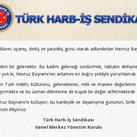
ların; uyanış, diriliş ve yaradılış günü olarak adlandırılan Nevruz Bay
bir gelenektir. Bu kadim geleneği sürdürmek, tabiatın dirilişine 
yok ki, Nevruz Bayramı’nın anlamını en doğru şekliyle yorumlamak o
ürk milleti; kültürünü, geleneklerini, milli ve manevi değerlerini 
görmekte ve bu zaman dilimlerine de büyük bir değer atfetmektedir.
ruz Bayramı’nı kutluyor, bu kardeşlik ve dayanışma gününün, birlik 
ini diliyoruz.
Türk Harb-İş Sendikası
Genel Merkez Yönetim Kurulu