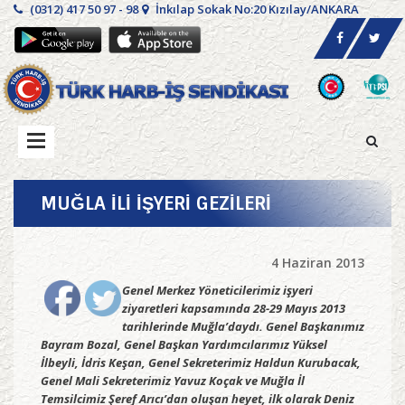
(0312) 417 50 97 - 98
İnkılap Sokak No:20 Kızılay/ANKARA
MUĞLA İLİ İŞYERİ GEZİLERİ
4 Haziran 2013
Genel Merkez Yöneticilerimiz işyeri
ziyaretleri kapsamında 28-29 Mayıs 2013
tarihlerinde Muğla’daydı. Genel Başkanımız
Bayram Bozal, Genel Başkan Yardımcılarımız Yüksel
İlbeyli, İdris Keşan, Genel Sekreterimiz Haldun Kurubacak,
Genel Mali Sekreterimiz Yavuz Koçak ve Muğla İl
Temsilcimiz Şeref Arıcı’dan oluşan heyet, ilk olarak Deniz