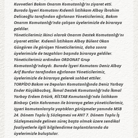
Kuvvetleri Bakım Onarım Komutanlığı’nı ziyaret etti.
Burada İşyeri Komutanı Kıdemli İstihkam Albay İbrahim
Deliceoğlu tarafından ağırlanan Yöneticilerimiz, Bakım
Onarım Komutanlığı’nda çalışan üyelerimizle de biraraya
geldiler.
Yöneticilerimiz ikinci olarak Onarım Destek Komutanlığı’nı
ziyaret ettiler. Kıdemli İstihkam Albay Bülent Okan
Güngören ile görüşen Yöneticilerimiz, daha sonra
üyelerimizle de tezgahları başında biraraya geldiler.
Yöneticilerimiz ardından ORDONAT Grup
Komutanlığı’ndaydı. Burada İşyeri Komutanı Deniz Albay
Arif Burdur tarafından ağırlanan Yöneticilerimiz,
üyelerimizle de biraraya gelerek sohbet ettiler.
TORPİDO Bakım ve Depoları Komutanlığında Deniz Yarbay
Ender Küçükbozbaş, İkmal Destek Komutanlığı’nda İkmal
Yarbay Erdem Ertürk, RİSTAB Komutanlığı’nda İstihkam
Binbaşı Çetin Kahraman ile biraraya gelen yöneticilerimiz,
işyeri komutanlarıyla yaptıkları görüşmeler yanında MSB
24. Dönem Toplu İş Sözleşmesi ve ANT 7. Dönem Toplu İş
Sözleşmesinde gelinen süreç başta olmak üzere sendikal
faaliyetlerle ilgili bilgilendirme toplantılarında da
üyelerimizle buluştular.