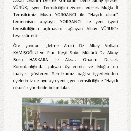
Aksaz Onarım Destek Komutanı Deniz Albay Şevket
YÜRÜK, İşyeri Temsilciliğini ziyaret ederek Muğla İl
Temsilcimiz Musa YORGANCI ile “Hayırlı olsun”
temennisini paylaştı. YORGANCI ise yeni işyeri
temsilciliğinin açılmasını sağlayan Albay YÜRÜK’e
teşekkür etti.
Öte yandan İşletme Amiri Dz Albay Volkan
KAMIŞOĞLU ve Plan Keşif Şube Müdürü Dz Albay
Bora HASKARA ile Aksaz Onarım Destek
Komutanlığında çalışan üyelerimiz ve Muğla da
faaliyet gösteren Sendikamız bağlısı işyerlerinden
üyelerimiz de ayrı ayrı yeni işyeri temsilciliğine “Hayırlı
olsun” ziyaretinde bulundular.