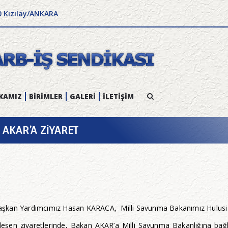
0 Kızılay/ANKARA
KAMIZ
BİRİMLER
GALERİ
İLETİŞİM
AKAR’A ZİYARET
aşkan Yardımcımız Hasan KARACA, Milli Savunma Bakanımız Hulusi 
leşen ziyaretlerinde, Bakan AKAR’a Milli Savunma Bakanlığına bağl