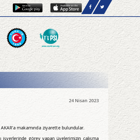
24 Nisan 2023
AKAR’a makamında ziyarette bulundular.
ı işyerlerinde görev yapan üyelerimizin çalışma