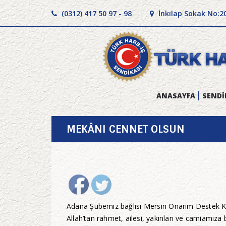
(0312) 417 50 97 - 98
İnkılap Sokak No:2
ANASAYFA
SENDİ
MEKÂNI CENNET OLSUN
Adana Şubemiz bağlısı Mersin Onarım Destek Ko
Allah’tan rahmet, ailesi, yakınları ve camiamıza b