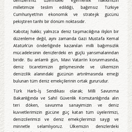
denizlerimiz üzerindeki egemenlik hakkımızın
milletimize teslim edildiği, bağımsız Türkiye
Cumhuriyeti’nin ekonomik ve stratejik gücünü
pekiştiren tarihi bir dönüm noktasıdır.
Kabotaj hakkı; yalnızca deniz taşımacılığına ilişkin bir
düzenleme değil, aynı zamanda Gazi Mustafa Kemal
Atatürk’ün önderliğinde kazanılan milli bağımsızlık
mücadelesinin denizlerdeki en güçlü yansımalarından
biridir. Bu anlamlı gün, Mavi Vatan’ın korunmasında,
deniz ticaretimizin gelişmesinde ve ülkemizin
denizcilik alanındaki gücünün artırılmasında emeği
bulunan tüm deniz emekçilerinin ortak gururudur.
Türk Harb-İş Sendikası olarak; Milli Savunma
Bakanlığında ve Sahil Güvenlik Komutanlığında alın
teri döken, savunma sanayimizin ve deniz
kuvvetlerimizin gücüne güç katan tüm üyelerimizi,
denizcilerimizi ve deniz emekçilerimizi saygı ve
minnetle selamlıyoruz. Ülkemizin denizlerdeki