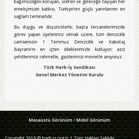
bağımsızlığını koruyan, üreten ve geleceğe taşıyan her
emekçimizin katkısı, Türkiye’nin güçlü yarınlarının en
sağlam teminatıdır.
Bu duygu ve düşüncelerle; başta tersanelerimizde
görev yapan üyelerimiz olmak üzere, tüm denizcilik
camiamızın 1 Temmuz Denizcilik ve Kabotaj
Bayramı’nı en içten dileklerimizle kutluyor; aziz
şehitlerimizi rahmetle, gazilerimizi minnetle anıyoruz.
Türk Harb-İş Sendikası
Genel Merkez Yönetim Kurulu
Masaüstü Görünüm
/
Mobil Görünüm
Copyright 2019 © harb-is.org.tr | Tüm Hakları Saklıdır.