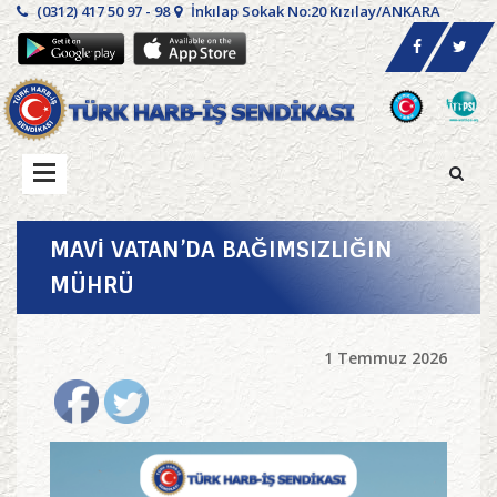
(0312) 417 50 97 - 98
İnkılap Sokak No:20 Kızılay/ANKARA
MAVİ VATAN’DA BAĞIMSIZLIĞIN
MÜHRÜ
1 Temmuz 2026