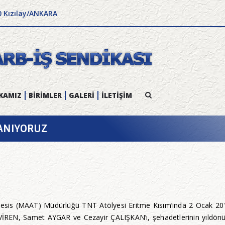
0 Kızılay/ANKARA
KAMIZ
BİRİMLER
GALERİ
İLETİŞİM
 ANIYORUZ
esis (MAAT) Müdürlüğü TNT Atölyesi Eritme Kısım’ında 2 Ocak 201
İREN, Samet AYGAR ve Cezayir ÇALIŞKAN’ı, şehadetlerinin yıldönüm