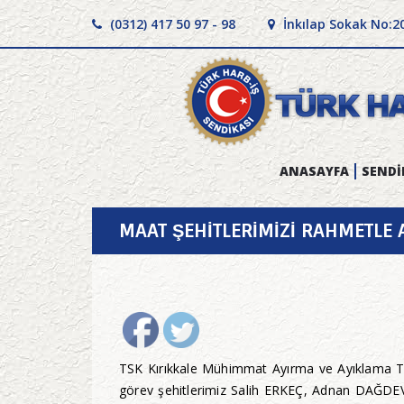
(0312) 417 50 97 - 98
İnkılap Sokak No:2
ANASAYFA
SENDİ
MAAT ŞEHİTLERİMİZİ RAHMETLE
TSK Kırıkkale Mühimmat Ayırma ve Ayıklama T
görev şehitlerimiz Salih ERKEÇ, Adnan DAĞDEV