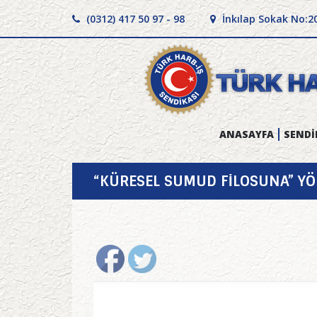
(0312) 417 50 97 - 98
İnkılap Sokak No:2
ANASAYFA
SENDİ
“KÜRESEL SUMUD FİLOSUNA” YÖN