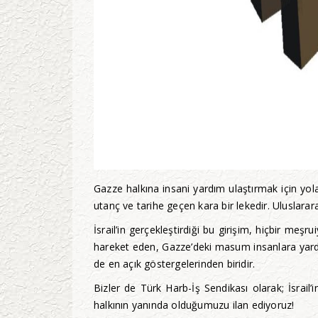
Gazze halkına insani yardım ulaştırmak için yola 
utanç ve tarihe geçen kara bir lekedir. Uluslara
İsrail’in gerçekleştirdiği bu girişim, hiçbir m
hareket eden, Gazze’deki masum insanlara yardım u
de en açık göstergelerinden biridir.
Bizler de Türk Harb-İş Sendikası olarak; İsrail’
halkının yanında olduğumuzu ilan ediyoruz!