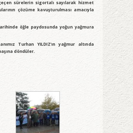
geçen sürelerin sigortalı sayılarak hizmet
onularının çözüme kavuşturulması amacıyla
8 tarihinde öğle paydosunda yoğun yağmura
şkanımız Turhan YILDIZ’ın yağmur altında
 başına döndüler.