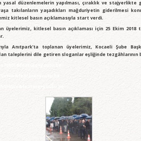
 yasal düzenlemelerin yapılması, çıraklık ve stajyerlikte 
yaşa takılanların yaşadıkları mağduriyetin giderilmesi k
iz kitlesel basın açıklamasıyla start verdi.
ışan üyelerimiz, kitlesel basın açıklaması için 25 Ekim 201
r.
larıyla Anıtpark’ta toplanan üyelerimiz, Kocaeli Şube Ba
an taleplerini dile getiren sloganlar eşliğinde tezgâhlarının
a7t8dE&feature=youtu.be
rvuYuk&feature=youtu.be
_hNHGLo&feature=youtu.be