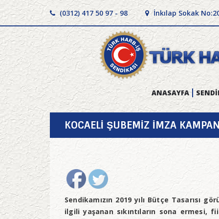
(0312) 417 50 97 - 98
İnkılap Sokak No:2
ANASAYFA
SENDİ
KOCAELİ ŞUBEMİZ İMZA KAMPANY
Sendikamızın 2019 yılı Bütçe Tasarısı gör
ilgili yaşanan sıkıntıların sona ermesi, f