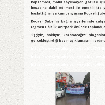
kapsaması, malul sayılmayan gazileri için
hesabına dahil edilmesi ile emeklilikte 
başlattığı imza kampanyasına Kocaeli Şubem
Kocaeli Şubemiz bağlısı işyerlerinde çal
rağmen Gölcük Anıtpark önünde toplandıla
“İşçiyiz, haklıyız, kazanacağız” slogan
gerçekleştirdiği basın açıklamasının ardınd
https://www.youtube.com/watch?v=7Y3Nk
https://www.youtube.com/watch?v=ipou2
https://www.youtube.com/watch?v=LHNk