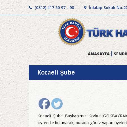
(0312) 417 50 97 - 98
İnkılap Sokak No:2
ANASAYFA
SENDİ
Kocaeli Şube
Kocaeli Şube Başkanımız Korkut GÖKBAYRAK, 
ziyarette bulunarak, burada görev yapan üyelerim