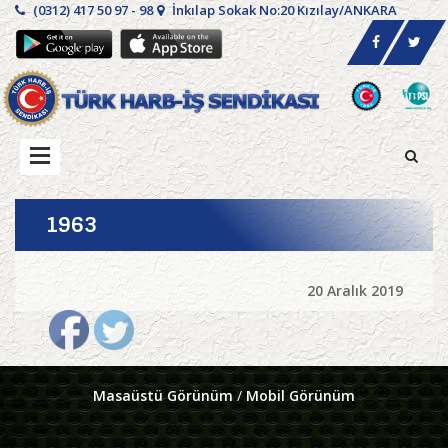
(0312) 417 50 97 - 98
İnkılap Sokak No:20 Kızılay/ANKARA
1963
20 Aralık 2019
Masaüstü Görünüm
/
Mobil Görünüm