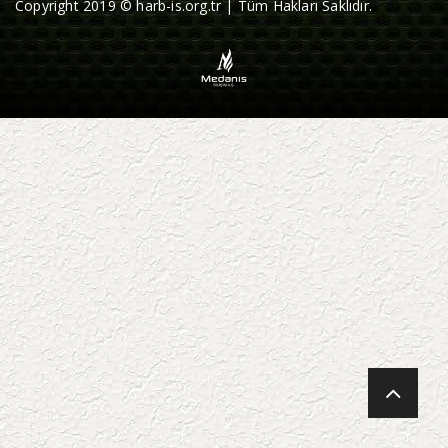
Copyright 2019 © harb-is.org.tr | Tüm Hakları Saklıdır.