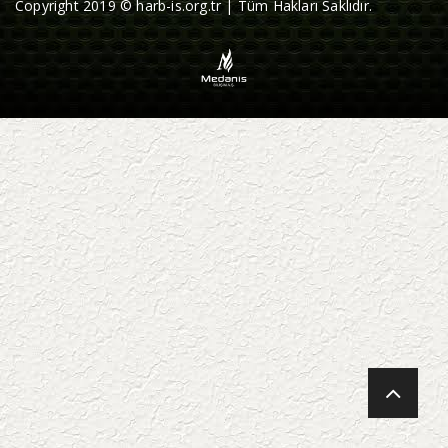
Copyright 2019 © harb-is.org.tr | Tüm Hakları Saklıdır.