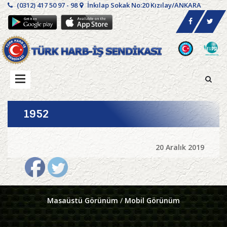
(0312) 417 50 97 - 98
İnkılap Sokak No:20 Kızılay/ANKARA
1952
20 Aralık 2019
Masaüstü Görünüm
/
Mobil Görünüm