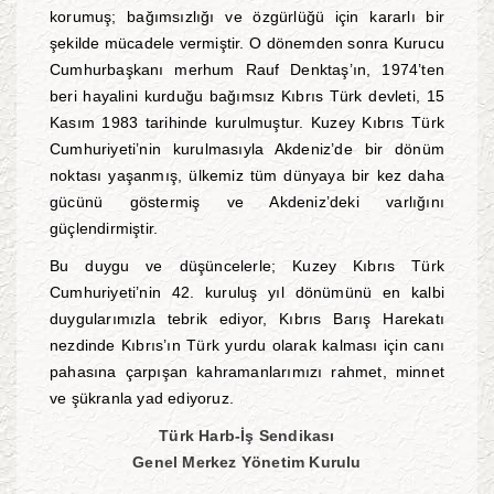
korumuş; bağımsızlığı ve özgürlüğü için kararlı bir
şekilde mücadele vermiştir. O dönemden sonra Kurucu
Cumhurbaşkanı merhum Rauf Denktaş’ın, 1974’ten
beri hayalini kurduğu bağımsız Kıbrıs Türk devleti, 15
Kasım 1983 tarihinde kurulmuştur. Kuzey Kıbrıs Türk
Cumhuriyeti’nin kurulmasıyla Akdeniz’de bir dönüm
noktası yaşanmış, ülkemiz tüm dünyaya bir kez daha
gücünü göstermiş ve Akdeniz’deki varlığını
güçlendirmiştir.
Bu duygu ve düşüncelerle; Kuzey Kıbrıs Türk
Cumhuriyeti’nin 42. kuruluş yıl dönümünü en kalbi
duygularımızla tebrik ediyor, Kıbrıs Barış Harekatı
nezdinde Kıbrıs’ın Türk yurdu olarak kalması için canı
pahasına çarpışan kahramanlarımızı rahmet, minnet
ve şükranla yad ediyoruz.
Türk Harb-İş Sendikası
Genel Merkez Yönetim Kurulu