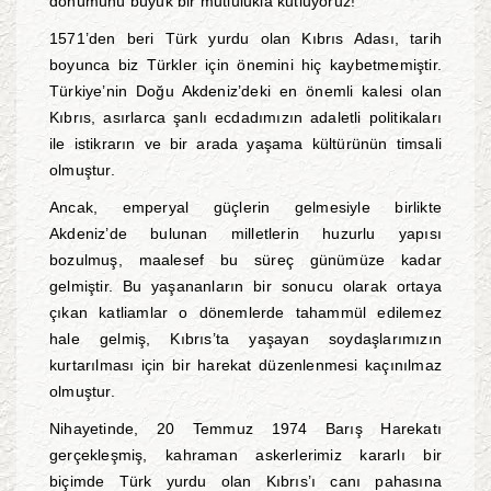
dönümünü büyük bir mutlulukla kutluyoruz!
1571’den beri Türk yurdu olan Kıbrıs Adası, tarih
boyunca biz Türkler için önemini hiç kaybetmemiştir.
Türkiye’nin Doğu Akdeniz’deki en önemli kalesi olan
Kıbrıs, asırlarca şanlı ecdadımızın adaletli politikaları
ile istikrarın ve bir arada yaşama kültürünün timsali
olmuştur.
Ancak, emperyal güçlerin gelmesiyle birlikte
Akdeniz’de bulunan milletlerin huzurlu yapısı
bozulmuş, maalesef bu süreç günümüze kadar
gelmiştir. Bu yaşananların bir sonucu olarak ortaya
çıkan katliamlar o dönemlerde tahammül edilemez
hale gelmiş, Kıbrıs’ta yaşayan soydaşlarımızın
kurtarılması için bir harekat düzenlenmesi kaçınılmaz
olmuştur.
Nihayetinde, 20 Temmuz 1974 Barış Harekatı
gerçekleşmiş, kahraman askerlerimiz kararlı bir
biçimde Türk yurdu olan Kıbrıs’ı canı pahasına