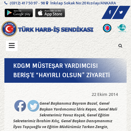
(0312) 417 50 97 - 98
İnkılap Sokak No:20 Kızılay/ANKARA
KDGM MÜSTEŞAR YARDIMCISI
BERİŞ’E “HAYIRLI OLSUN” ZİYARETİ
22 Ekim 2014
Genel Başkanımız Bayram Bozal, Genel
Başkan Yardımcımız İdris Keşan, Genel Mali
Sekreterimiz Yavuz Koçak, Genel Eğitim
Sekreterimiz İbrahim Kılıç, Genel Başkan Danışmanımız
İlyas Topçuoğlu ve Eğitim Müdürümüz Tarkan Zengin,