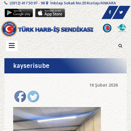
(0312) 417 50 97 - 98
İnkılap Sokak No:20 Kızılay/ANKARA
kayserisube
16 Şubat 2026