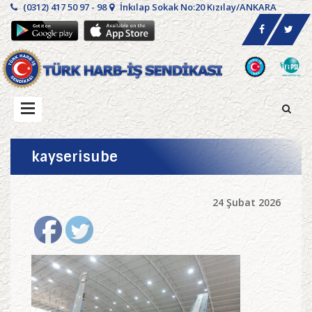
(0312) 417 50 97 - 98
İnkılap Sokak No:20 Kızılay/ANKARA
kayserisube
24 Şubat 2026