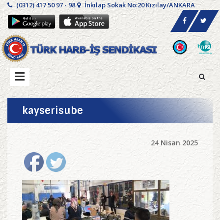
(0312) 417 50 97 - 98
İnkılap Sokak No:20 Kızılay/ANKARA
kayserisube
24 Nisan 2025