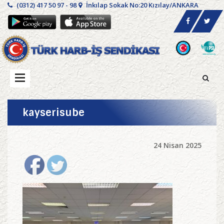
(0312) 417 50 97 - 98
İnkılap Sokak No:20 Kızılay/ANKARA
kayserisube
24 Nisan 2025