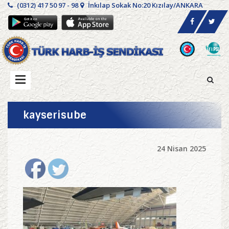
(0312) 417 50 97 - 98
İnkılap Sokak No:20 Kızılay/ANKARA
kayserisube
24 Nisan 2025