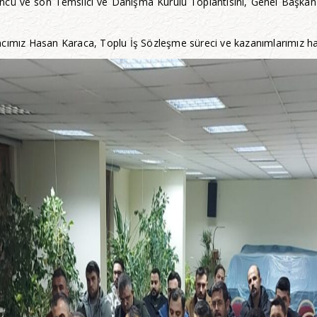
üncü ve son Temsilci ve Danışma Kurulu Toplantısını, Genel Başkan
cımız Hasan Karaca, Toplu İş Sözleşme süreci ve kazanımlarımız hakk