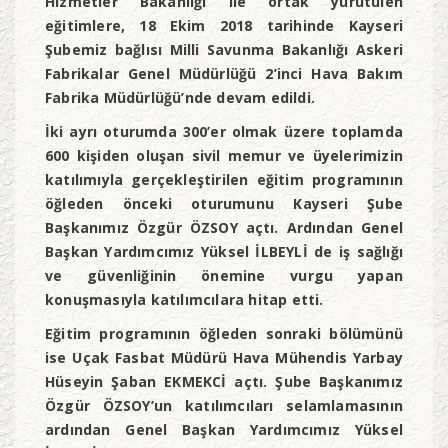
Hizmetler Bakanlığı ile ortak yürütülen
eğitimlere, 18 Ekim 2018 tarihinde Kayseri
Şubemiz bağlısı Milli Savunma Bakanlığı Askeri
Fabrikalar Genel Müdürlüğü 2’inci Hava Bakım
Fabrika Müdürlüğü’nde devam edildi.
İki ayrı oturumda 300’er olmak üzere toplamda
600 kişiden oluşan sivil memur ve üyelerimizin
katılımıyla gerçekleştirilen eğitim programının
öğleden önceki oturumunu Kayseri Şube
Başkanımız Özgür ÖZSOY açtı. Ardından Genel
Başkan Yardımcımız Yüksel İLBEYLİ de iş sağlığı
ve güvenliğinin önemine vurgu yapan
konuşmasıyla katılımcılara hitap etti.
Eğitim programının öğleden sonraki bölümünü
ise Uçak Fasbat Müdürü Hava Mühendis Yarbay
Hüseyin Şaban EKMEKCİ açtı. Şube Başkanımız
Özgür ÖZSOY’un katılımcıları selamlamasının
ardından Genel Başkan Yardımcımız Yüksel