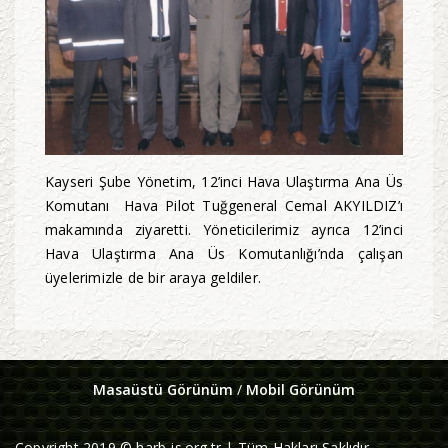
Kayseri Şube Yönetim, 12’inci Hava Ulaştırma Ana Üs
Komutanı Hava Pilot Tuğgeneral Cemal AKYILDIZ’ı
makamında ziyaretti. Yöneticilerimiz ayrıca 12’inci
Hava Ulaştırma Ana Üs Komutanlığı’nda çalışan
üyelerimizle de bir araya geldiler.
Masaüstü Görünüm
/
Mobil Görünüm
Copyright 2019 © harb-is.org.tr | Tüm Hakları Saklıdır.