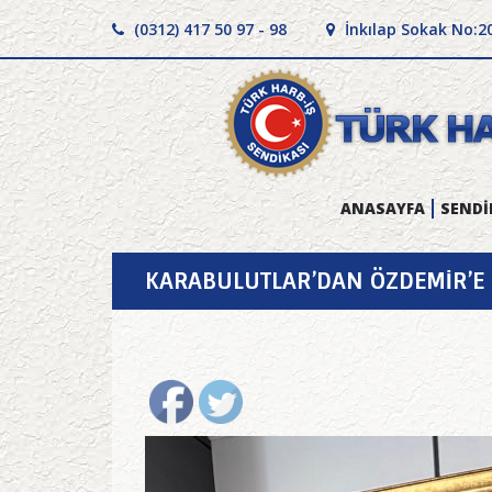
(0312) 417 50 97 - 98
İnkılap Sokak No:2
ANASAYFA
SENDİ
KARABULUTLAR’DAN ÖZDEMİR’E 