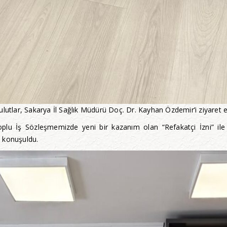
lutlar, Sakarya İl Sağlık Müdürü Doç. Dr. Kayhan Özdemir’i ziyaret et
plu İş Sözleşmemizde yeni bir kazanım olan “Refakatçi İzni” ile il
 konuşuldu.