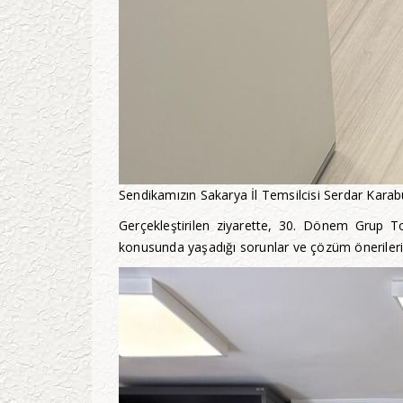
Sendikamızın Sakarya İl Temsilcisi Serdar Karabu
Gerçekleştirilen ziyarette, 30. Dönem Grup To
konusunda yaşadığı sorunlar ve çözüm önerileri