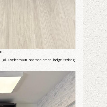
ti.
gili üyelerimizin hastanelerden belge tedariği