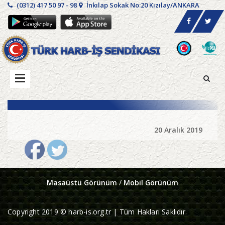
(0312) 417 50 97 - 98
İnkılap Sokak No:20 Kızılay/ANKARA
20 Aralık 2019
Masaüstü Görünüm
/
Mobil Görünüm
Copyright 2019 © harb-is.org.tr | Tüm Hakları Saklıdır.