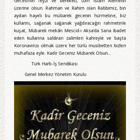
Gecesi’nin feyzi ve bereketi, tüm İslam Âleminin
üzerine olsun. Rahman ve Rahim olan Rabbimiz, bin
aydan hayırlı bu mübarek gecenin hürmetine, biz
kullarını, sağanak sağanak yağdıracağın rahmetinle
kuşat, Mübarek mekân Mescid-i Aksa’da Sana ibadet
eden kullarına saldıran zalimleri kahreyle ve başta
Koronavirüs olmak üzere her türlü musibetten bizleri
muhafaza eyle. Kadir Geceniz Mübarek Olsun…
Türk Harb-İş Sendikası
Genel Merkez Yönetim Kurulu