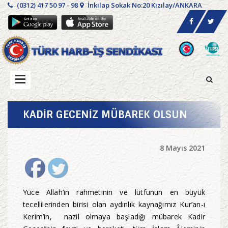
(0312) 417 50 97 - 98
İnkılap Sokak No:20 Kızılay/ANKARA
KADİR GECENİZ MÜBAREK OLSUN
8 Mayıs 2021
Yüce Allah’ın rahmetinin ve lütfunun en büyük
tecellilerinden birisi olan aydınlık kaynağımız Kur’an-ı
Kerim’in, nazil olmaya başladığı mübarek Kadir