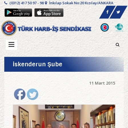
(0312) 417 50 97 - 98
İnkılap Sokak No:20 Kızılay/ANKARA
İskenderun Şube
11 Mart 2015