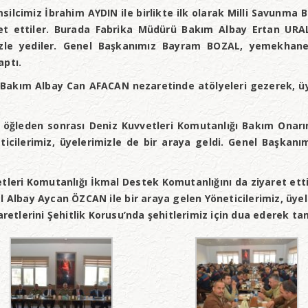
silcimiz İbrahim AYDIN ile birlikte ilk olarak Milli Savunma 
et ettiler. Burada Fabrika Müdürü Bakım Albay Ertan URAL 
zle yediler. Genel Başkanımız Bayram BOZAL, yemekhaned
aptı.
 Bakım Albay Can AFACAN nezaretinde atölyeleri gezerek, üye
 öğleden sonrası Deniz Kuvvetleri Komutanlığı Bakım Onar
ticilerimiz, üyelerimizle de bir araya geldi. Genel Başka
etleri Komutanlığı İkmal Destek Komutanlığını da ziyaret ett
l Albay Aycan ÖZCAN ile bir araya gelen Yöneticilerimiz, üy
aretlerini Şehitlik Korusu’nda şehitlerimiz için dua ederek t