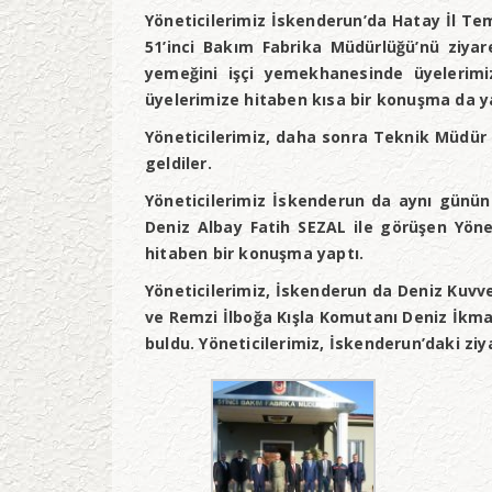
Yöneticilerimiz İskenderun’da Hatay İl Tem
51’inci Bakım Fabrika Müdürlüğü’nü ziyar
yemeğini işçi yemekhanesinde üyelerimi
üyelerimize hitaben kısa bir konuşma da y
Yöneticilerimiz, daha sonra Teknik Müdür
geldiler.
Yöneticilerimiz İskenderun da aynı günün
Deniz Albay Fatih SEZAL ile görüşen Yöne
hitaben bir konuşma yaptı.
Yöneticilerimiz, İskenderun da Deniz Kuvv
ve Remzi İlboğa Kışla Komutanı Deniz İkma
buldu. Yöneticilerimiz, İskenderun’daki ziy