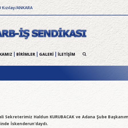
0 Kızılay/ANKARA
KAMIZ
BİRİMLER
GALERİ
İLETİŞİM
li Sekreterimiz Haldun KURUBACAK ve Adana Şube Başkanımız
hinde İskenderun’daydı.