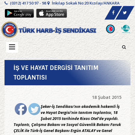
(0312) 417 50 97 - 98
İnkılap Sokak No:20 Kızılay/ANKARA
İŞ VE HAYAT DERGİSİ TANITIM
TOPLANTISI
18 Şubat 2015
Şeker-İş Sendikası’nın akademik hakemli İş
ve Hayat Dergisi’nin tanıtım toplantısı, 18
Şubat 2015 tarihinde Rixos Otel’de yapıldı.
Toplantı, Çalışma Bakanı ve Sosyal Güvenlik Bakanı Faruk
ÇELİK ile Türk-İş Genel Başkanı Ergün ATALAY ve Genel