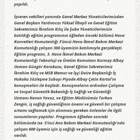
yapıldı.
İşveren vekilleri yanında Genel Merkez Yöneticilerimizden
Genel Başkan Yardımcısı Yüksel İlbeyli ve Genel Eğitim
Sekreterimiz İbrahim Kılıç ile Şube Yöneticilerimizin
katıldığı eğitim programının öğleden önceki bölümü Hava
Kuvvetleri Komutanlığı 3’üncü Hava İkmal Bakım Merkezi
Komutanlığı çalışan 300 üyemizin katılımıyla gerçekleşti.
Eğitim programı, 3. Hava İkmal Bakım Merkezi
Komutanlığı Teknoloji ve Üretim Komutanı Kurmay Albay
Osman Güngör Karakuzu, Genel Eğitim Sekreterimiz
İbrahim Kılıç ve MSB Memur ve İşçi Daire Başkanlığı İş
Hukuku Sözleşme Subayı Piyade Albay Çetin Kartal’ın
konuşmaları ile başladı. Konuşmaların ardından Çalışma
ve Sosyal Güvenlik Bakanlığı İş Sağlığı ve Güvenliği
Uzmanı Kenan Yavuz, ve Eğitim Müdürümüz Tarkan
Zengin, iş sağlığı güvenliğinin önemi ve güvenli bir çalışma
ortamı sağlamak için alınması gereken önlemler ile ilgili
sunumlarını yaptılar. Programın öğleden sonraki
bölümünde ise 5’inci Ana Bakım Merkezi Komutanlığı’nda
çalışan 600 üyemiz için iş sağlığı ve güvenliği eğitim
verildi.