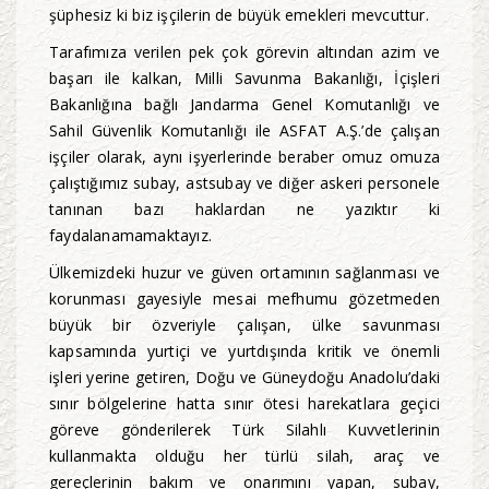
şüphesiz ki biz işçilerin de büyük emekleri mevcuttur.
Tarafımıza verilen pek çok görevin altından azim ve
başarı ile kalkan, Milli Savunma Bakanlığı, İçişleri
Bakanlığına bağlı Jandarma Genel Komutanlığı ve
Sahil Güvenlik Komutanlığı ile ASFAT A.Ş.’de çalışan
işçiler olarak, aynı işyerlerinde beraber omuz omuza
çalıştığımız subay, astsubay ve diğer askeri personele
tanınan bazı haklardan ne yazıktır ki
faydalanamamaktayız.
Ülkemizdeki huzur ve güven ortamının sağlanması ve
korunması gayesiyle mesai mefhumu gözetmeden
büyük bir özveriyle çalışan, ülke savunması
kapsamında yurtiçi ve yurtdışında kritik ve önemli
işleri yerine getiren, Doğu ve Güneydoğu Anadolu’daki
sınır bölgelerine hatta sınır ötesi harekatlara geçici
göreve gönderilerek Türk Silahlı Kuvvetlerinin
kullanmakta olduğu her türlü silah, araç ve
gereçlerinin bakım ve onarımını yapan, subay,