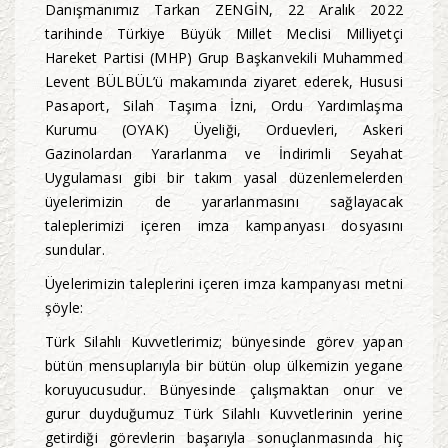
Danışmanımız Tarkan ZENGİN, 22 Aralık 2022
tarihinde Türkiye Büyük Millet Meclisi Milliyetçi
Hareket Partisi (MHP) Grup Başkanvekili Muhammed
Levent BÜLBÜL’ü makamında ziyaret ederek, Hususi
Pasaport, Silah Taşıma İzni, Ordu Yardımlaşma
Kurumu (OYAK) Üyeliği, Orduevleri, Askeri
Gazinolardan Yararlanma ve İndirimli Seyahat
Uygulaması gibi bir takım yasal düzenlemelerden
üyelerimizin de yararlanmasını sağlayacak
taleplerimizi içeren imza kampanyası dosyasını
sundular.
Üyelerimizin taleplerini içeren imza kampanyası metni
şöyle:
Türk Silahlı Kuvvetlerimiz; bünyesinde görev yapan
bütün mensuplarıyla bir bütün olup ülkemizin yegane
koruyucusudur. Bünyesinde çalışmaktan onur ve
gurur duyduğumuz Türk Silahlı Kuvvetlerinin yerine
getirdiği görevlerin başarıyla sonuçlanmasında hiç