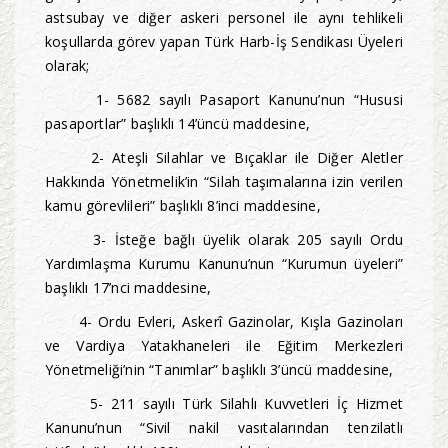
astsubay ve diğer askeri personel ile aynı tehlikeli
koşullarda görev yapan Türk Harb-İş Sendikası Üyeleri
olarak;
1- 5682 sayılı Pasaport Kanunu’nun “Hususi
pasaportlar” başlıklı 14’üncü maddesine,
2- Ateşli Silahlar ve Bıçaklar ile Diğer Aletler
Hakkında Yönetmelik’in “Silah taşımalarına izin verilen
kamu görevlileri” başlıklı 8’inci maddesine,
3- İsteğe bağlı üyelik olarak 205 sayılı Ordu
Yardımlaşma Kurumu Kanunu’nun “Kurumun üyeleri”
başlıklı 17’nci maddesine,
4- Ordu Evleri, Askerî Gazinolar, Kışla Gazinoları
ve Vardiya Yatakhaneleri ile Eğitim Merkezleri
Yönetmeliği’nin “Tanımlar” başlıklı 3’üncü maddesine,
5- 211 sayılı Türk Silahlı Kuvvetleri İç Hizmet
Kanunu’nun “Sivil nakil vasıtalarından tenzilatlı