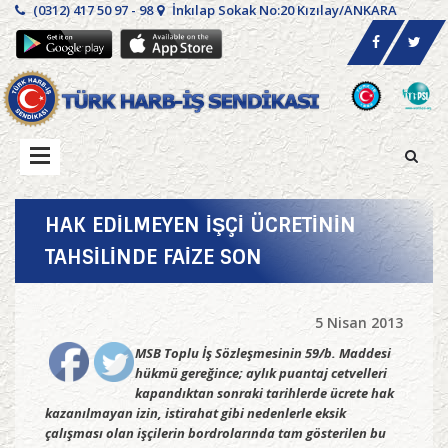
(0312) 417 50 97 - 98
İnkılap Sokak No:20 Kızılay/ANKARA
HAK EDİLMEYEN İŞÇİ ÜCRETİNİN
TAHSİLİNDE FAİZE SON
5 Nisan 2013
MSB Toplu İş Sözleşmesinin 59/b. Maddesi
hükmü gereğince; aylık puantaj cetvelleri
kapandıktan sonraki tarihlerde ücrete hak
kazanılmayan izin, istirahat gibi nedenlerle eksik
çalışması olan işçilerin bordrolarında tam gösterilen bu