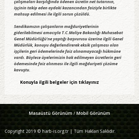
çalışmaları karşılığında ödenen ücretin net tutarının,
işçinin takip eden aydaki kazancından faiziyle birlikte
mahsup edilmesi ile ilgili sorun çözüldü.
Sendikamızın çalışanların mağduriyetlerinin
giderilebilmesi amacıyla T.C.Maliye Bakanlığı Muhasebat
Genel Müdürlüğü’ne yaptığı başvurusu üzerine ilgili Genel
Müdürlük, konuyu değerlendirerek eksik çalışması olan
işçilerin geri ödemelerinde faiz alınamayacağı hükmüne
vardı. Böylece üyelerimizin hak edilmeyen ücretlerin geri
ödemesinde faiz alınması ile ilgili mağduriyeti çözüme
kavuştu.
Konuyla ilgili belgeler için tıklayınız
Masaüstü Görünüm
/
Mobil Görünüm
Copyright 2019 © harb-is.org.tr | Tüm Hakları Saklıdır.