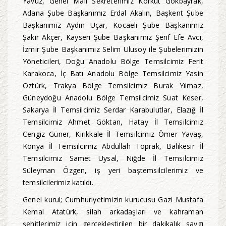
Yavuz, Genel Mali Sekreterimiz Korkut Gökbayrak,
Adana Şube Başkanımız Erdal Akalın, Başkent Şube
Başkanımız Aydın Uçar, Kocaeli Şube Başkanımız
Şakir Akçer, Kayseri Şube Başkanımız Şerif Efe Avcı,
İzmir Şube Başkanımız Selim Ulusoy ile Şubelerimizin
Yöneticileri, Doğu Anadolu Bölge Temsilcimiz Ferit
Karakoca, İç Batı Anadolu Bölge Temsilcimiz Yasin
Öztürk, Trakya Bölge Temsilcimiz Burak Yılmaz,
Güneydoğu Anadolu Bölge Temsilcimiz Suat Keser,
Sakarya İl Temsilcimiz Serdar Karabulutlar, Elazığ İl
Temsilcimiz Ahmet Göktan, Hatay İl Temsilcimiz
Cengiz Güner, Kırıkkale İl Temsilcimiz Ömer Yavaş,
Konya İl Temsilcimiz Abdullah Toprak, Balıkesir İl
Temsilcimiz Samet Uysal, Niğde İl Temsilcimiz
Süleyman Özgen, iş yeri baştemsilcilerimiz ve
temsilcilerimiz katıldı.
Genel kurul; Cumhuriyetimizin kurucusu Gazi Mustafa
Kemal Atatürk, silah arkadaşları ve kahraman
şehitlerimiz için gerçekleştirilen bir dakikalık saygı