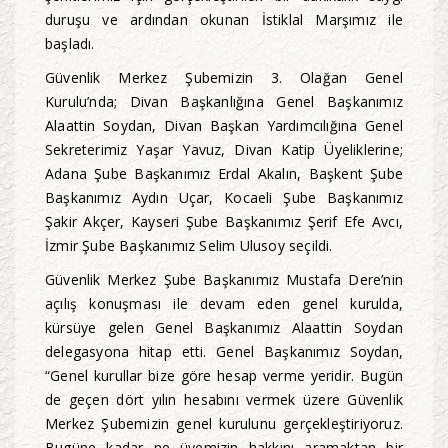
duruşu ve ardından okunan İstiklal Marşımız ile
başladı.
Güvenlik Merkez Şubemizin 3. Olağan Genel
Kurulu’nda; Divan Başkanlığına Genel Başkanımız
Alaattin Soydan, Divan Başkan Yardımcılığına Genel
Sekreterimiz Yaşar Yavuz, Divan Katip Üyeliklerine;
Adana Şube Başkanımız Erdal Akalın, Başkent Şube
Başkanımız Aydın Uçar, Kocaeli Şube Başkanımız
Şakir Akçer, Kayseri Şube Başkanımız Şerif Efe Avcı,
İzmir Şube Başkanımız Selim Ulusoy seçildi.
Güvenlik Merkez Şube Başkanımız Mustafa Dere’nin
açılış konuşması ile devam eden genel kurulda,
kürsüye gelen Genel Başkanımız Alaattin Soydan
delegasyona hitap etti. Genel Başkanımız Soydan,
“Genel kurullar bize göre hesap verme yeridir. Bugün
de geçen dört yılın hesabını vermek üzere Güvenlik
Merkez Şubemizin genel kurulunu gerçekleştiriyoruz.
Bugüne kadar ne üyemizin hakkını aramaktan bir