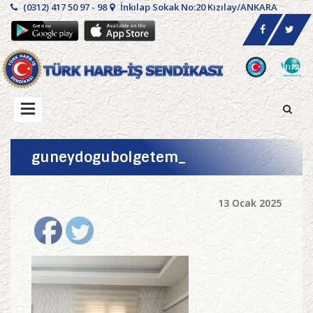
(0312) 417 50 97 - 98
İnkılap Sokak No:20 Kızılay/ANKARA
guneydogubolgetem_
13 Ocak 2025