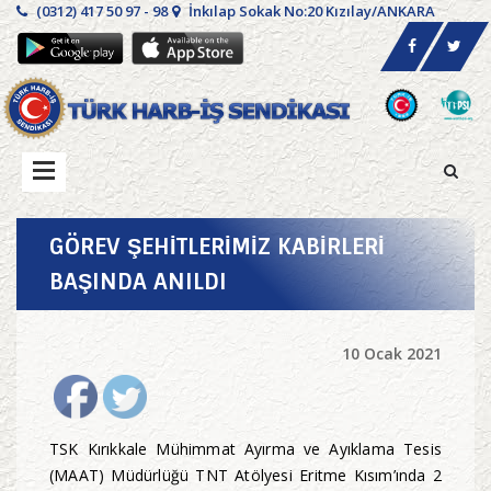
(0312) 417 50 97 - 98
İnkılap Sokak No:20 Kızılay/ANKARA
GÖREV ŞEHİTLERİMİZ KABİRLERİ
BAŞINDA ANILDI
10 Ocak 2021
TSK Kırıkkale Mühimmat Ayırma ve Ayıklama Tesis
(MAAT) Müdürlüğü TNT Atölyesi Eritme Kısım’ında 2