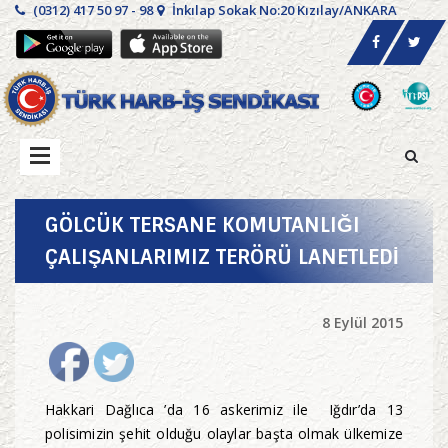
(0312) 417 50 97 - 98
İnkılap Sokak No:20 Kızılay/ANKARA
GÖLCÜK TERSANE KOMUTANLIĞI
ÇALIŞANLARIMIZ TERÖRÜ LANETLEDİ
8 Eylül 2015
Hakkari Dağlıca ’da 16 askerimiz ile Iğdır’da 13
polisimizin şehit olduğu olaylar başta olmak ülkemize