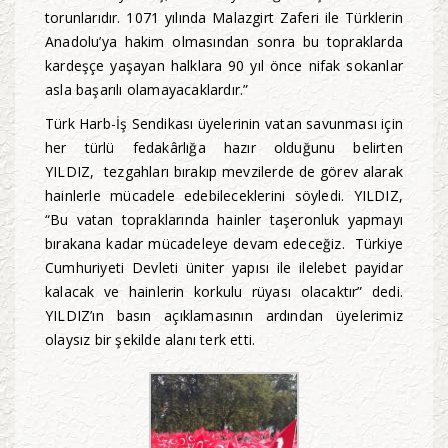
torunlarıdır. 1071 yılında Malazgirt Zaferi ile Türklerin
Anadolu’ya hakim olmasından sonra bu topraklarda
kardeşçe yaşayan halklara 90 yıl önce nifak sokanlar
asla başarılı olamayacaklardır.”
Türk Harb-İş Sendikası üyelerinin vatan savunması için
her türlü fedakârlığa hazır olduğunu belirten
YILDIZ, tezgahları bırakıp mevzilerde de görev alarak
hainlerle mücadele edebileceklerini söyledi. YILDIZ,
“Bu vatan topraklarında hainler taşeronluk yapmayı
bırakana kadar mücadeleye devam edeceğiz. Türkiye
Cumhuriyeti Devleti üniter yapısı ile ilelebet payidar
kalacak ve hainlerin korkulu rüyası olacaktır” dedi.
YILDIZ’ın basın açıklamasının ardından üyelerimiz
olaysız bir şekilde alanı terk etti.