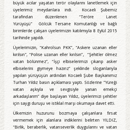
büyük acılar yaşatan terör olaylarını lanetlemek için
üyelerimiz meydanlara indi. Kocaeli Şubemiz
tarafından düzenlenen “Teröre Lanet
Yürüyüşü” Gölcük Tersane Komutanlığı ve bağlı
birimlerde çalışan üyelerimizin katılımıyla 8 Eylül 2015
tarihinde yapıldı.
Üyelerimizin, “Kahrolsun PKK”, “Askere uzanan eller
kırılsın”, “Polise uzanan eller kırılsın”, “Şehitler ölmez
vatan bölünmez”, “İşçi elbiselerimizi çıkarıp asker
elbiselerini giymeye hazırız” şeklinde sloganlarıyla
yapılan yürüyüşün ardından Kocaeli Şube Başkanımız
Turhan Yıldız basın açıklaması yaptı. Sözlerine “Yüreği
vatan aşkıyla ve sevgisiyle yanan emekçi
arkadaşlarım” diye başlayan Yıldız, üyelerimizi şehitler
için saygı duruşu ve istiklal marşı okumaya davet etti.
Ülkemizin huzurunu bozmaya çalışanlara fırsat
vermemek için alanlara indiklerini belirten YILDIZ,
“Birlik, beraberlik, vatanseverlik duygularını ve vatan