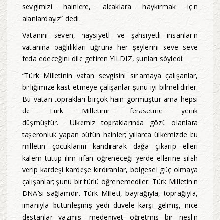
sevgimizi hainlere, alçaklara haykırmak için
alanlardayız” dedi.
Vatanını seven, haysiyetli ve şahsiyetli insanların
vatanına bağlılıkları uğruna her şeylerini seve seve
feda edeceğini dile getiren YILDIZ, şunları söyledi:
“Türk Milletinin vatan sevgisini sınamaya çalışanlar,
birliğimize kast etmeye çalışanlar şunu iyi bilmelidirler.
Bu vatan toprakları birçok hain görmüştür ama hepsi
de Türk Milletinin ferasetine yenik
düşmüştür. Ülkemiz topraklarında gözü olanlara
taşeronluk yapan bütün hainler; yıllarca ülkemizde bu
milletin çocuklarını kandırarak dağa çıkarıp elleri
kalem tutup ilim irfan öğreneceği yerde ellerine silah
verip kardeşi kardeşe kırdıranlar, bölgesel güç olmaya
çalışanlar; şunu bir türlü öğrenemediler: Türk Milletinin
DNA’sı sağlamdır. Türk Milleti, bayrağıyla, toprağıyla,
imanıyla bütünleşmiş yedi düvele karşı gelmiş, nice
destanlar yazmış, medeniyet öğretmiş bir neslin