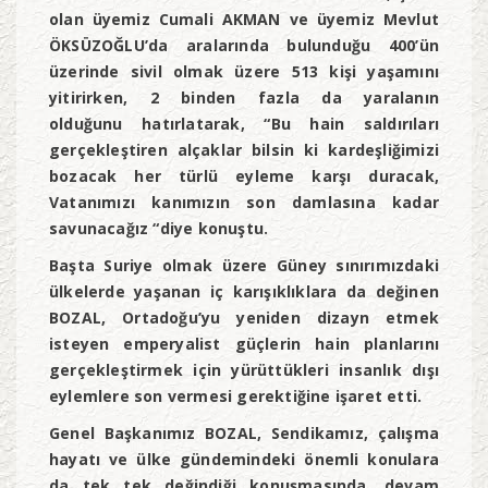
olan üyemiz Cumali AKMAN ve üyemiz Mevlut
ÖKSÜZOĞLU’da aralarında bulunduğu 400’ün
üzerinde sivil olmak üzere 513 kişi yaşamını
yitirirken, 2 binden fazla da yaralanın
olduğunu
hatırlatarak, “
Bu hain saldırıları
gerçekleştiren alçaklar bilsin ki kardeşliğimizi
bozacak her türlü eyleme karşı duracak,
Vatanımızı kanımızın son damlasına kadar
savunacağız “diye konuştu.
Başta Suriye olmak üzere Güney sınırımızdaki
ülkelerde yaşanan iç karışıklıklara da değinen
BOZAL, Ortadoğu’yu yeniden dizayn etmek
isteyen emperyalist güçlerin hain planlarını
gerçekleştirmek için yürüttükleri insanlık dışı
eylemlere son vermesi gerektiğine işaret etti.
Genel Başkanımız BOZAL, Sendikamız, çalışma
hayatı ve ülke gündemindeki önemli konulara
da tek tek değindiği konuşmasında, devam