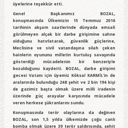
üyelerine teşekkür etti.
Genel Başkanımız BOZAL,
konuşmasında
Ülkemizin 15 Temmuz 2016
tarihinin akşam saatlerinde dünyada emsali
görülmeyen alçak bir darbe girişimine sahne
olduğunu hatırlatarak, güvenlik güçlerine,
Meclisine ve sivil vatandaşına silah çeken
hainlerin oyununu milletin kurtuluş savaşında
gösterdiği mücadelenin bir benzeriyle
bozulduğunu kaydetti. BOZAL, darbe girişimi
gecesi Vatanı için üyemiz Köksal KARMİL’in de
aralarında bulunduğu 248 şehit ve 2 bin 194 kişi
de gazimiz başta olmak üzere milli iradenin
üzerinde güç arayalar karşısında mücadele
veren herkese şükranlarını sundu.
Konuşmasında terör olaylarına da değinen
BOZAL, son 1,5 yılda ülkemizde ç
oğu canlı
bomba olmak üzere 39 terör saldırısında, şehit