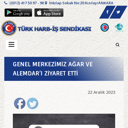
(0312) 417 50 97 - 98
İnkılap Sokak No:20 Kızılay/ANKARA
GENEL MERKEZİMİZ AĞAR VE
ALEMDAR’I ZİYARET ETTİ
22 Aralık 2023