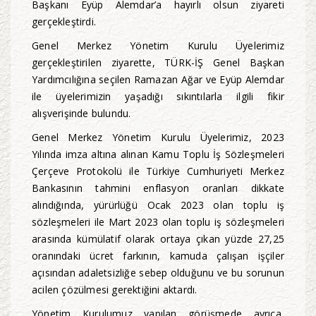
Başkanı Eyüp Alemdar’a hayırlı olsun ziyareti
gerçekleştirdi.
Genel Merkez Yönetim Kurulu Üyelerimiz
gerçekleştirilen ziyarette, TÜRK-İŞ Genel Başkan
Yardımcılığına seçilen Ramazan Ağar ve Eyüp Alemdar
ile üyelerimizin yaşadığı sıkıntılarla ilgili fikir
alışverişinde bulundu.
Genel Merkez Yönetim Kurulu Üyelerimiz, 2023
Yılında imza altına alınan Kamu Toplu İş Sözleşmeleri
Çerçeve Protokolü ile Türkiye Cumhuriyeti Merkez
Bankasının tahmini enflasyon oranları dikkate
alındığında, yürürlüğü Ocak 2023 olan toplu iş
sözleşmeleri ile Mart 2023 olan toplu iş sözleşmeleri
arasında kümülatif olarak ortaya çıkan yüzde 27,25
oranındaki ücret farkının, kamuda çalışan işçiler
açısından adaletsizliğe sebep olduğunu ve bu sorunun
acilen çözülmesi gerektiğini aktardı.
Yönetim Kurulumuz yapılan görüşmede ayrıca,