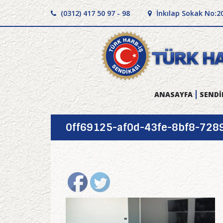
(0312) 417 50 97 - 98
İnkılap Sokak No:2
ANASAYFA
SENDİ
0ff69125-af0d-43fe-8bf8-728