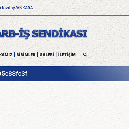
0 Kızılay/ANKARA
KAMIZ
BİRİMLER
GALERİ
İLETİŞİM
95c88fc3f