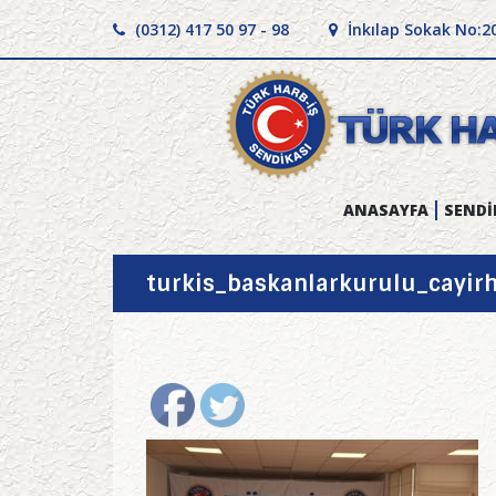
(0312) 417 50 97 - 98
İnkılap Sokak No:2
ANASAYFA
SENDİ
turkis_baskanlarkurulu_cayir