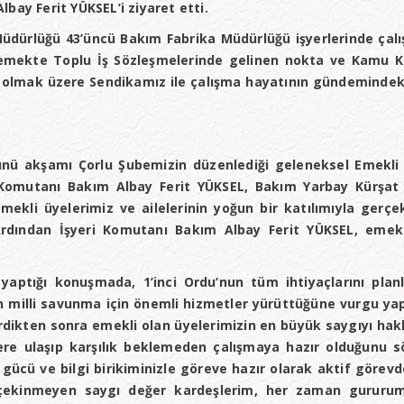
bay Ferit YÜKSEL’i ziyaret etti.
üdürlüğü 43’üncü Bakım Fabrika Müdürlüğü işyerlerinde çalı
emekte Toplu İş Sözleşmelerinde gelinen nokta ve Kamu Ko
 olmak üzere Sendikamız ile çalışma hayatının gündemindeki k
nü akşamı Çorlu Şubemizin düzenlediği geleneksel Emekli 
 Komutanı Bakım Albay Ferit YÜKSEL, Bakım Yarbay Kürşa
emekli üyelerimiz ve ailelerinin yoğun bir katılımıyla ger
Ardından İşyeri Komutanı Bakım Albay Ferit YÜKSEL, emekl
ptığı konuşmada, 1’inci Ordu’nun tüm ihtiyaçlarını plan
in milli savunma için önemli hizmetler yürüttüğüne vurgu y
rdikten sonra emekli olan üyelerimizin en büyük saygıyı hak
lere ulaşıp karşılık beklemeden çalışmaya hazır olduğunu s
ü ve bilgi birikiminizle göreve hazır olarak aktif görevden 
 çekinmeyen saygı değer kardeşlerim, her zaman gurur