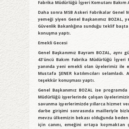
Fabrika Müdürlüğü İşyeri Komutanı Bakım Al
Daha sonra MSB Askeri Fabrikalar Genel M
yemeği yiyen Genel Başkanımız BOZAL, y
Güvenlik Bakanlığına sunduğu teklif başta
konuşma yaptı.
Emekli Gecesi
Genel Başkanımız Bayram BOZAL, aynı gü
43’üncü Bakım Fabrika Müdürlüğü İşyeri
yanında yeni emekli olan üyelerimiz ile 
Mustafa ŞENER katılımcıları selamladı. 
teşekkür konuşması yaptı.
Genel Başkanımız BOZAL ise programda ya
Müdürlüğü işyerlerinde çalışan üyelerimiz
savunma işyerlerimizde yıllarca hizmet ve
darbe girişimi sonrasında mailleriyle biz
mevzu ülkemizin bekası olduğunda beden güc
için canını, emeğini ortaya koymaktan