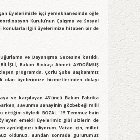
şan üyelerimizle işçi yemekhanesinde öğle
ordinasyon Kurulu’nun Çalışma ve Sosyal
onularla ilgili üyelerimize hitaben bir de
Uğurlama ve Dayanışma Gecesine katıldı.
t BİLİŞLİ, Bakım Binbaşı Ahmet AYDOĞMUŞ
çekleşen programda, Çorlu Şube Başkanımız
i olan üyelerimize hizmetlerinden dolayı
laya ve karşılayan 43’üncü Bakım Fabrika
aparken, savunma sanayinin gözbebeği milli
kı ettiğini söyledi. BOZAL “15 Temmuz hain
öyleyen emekli üyelerimiz gibi sizlerin de
ayrıldığınızı biliyorum. Vatan için, millet
umuz oldunuz. Bundan sonrada gururumuz