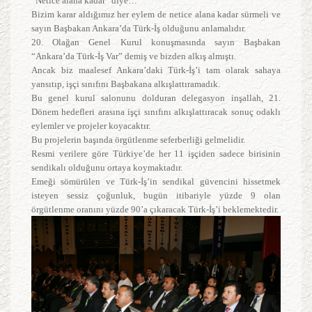
“Netice alana kadar” diye…
Bizim karar aldığımız her eylem de netice alana kadar sürmeli ve
sayın Başbakan Ankara’da Türk-İş olduğunu anlamalıdır.
20. Olağan Genel Kurul konuşmasında sayın Başbakan
“Ankara’da Türk-İş Var” demiş ve bizden alkış almıştı.
Ancak biz maalesef Ankara’daki Türk-İş’i tam olarak sahaya
yansıtıp, işçi sınıfını Başbakana alkışlattıramadık.
Bu genel kurul salonunu dolduran delegasyon inşallah, 21.
Dönem hedefleri arasına işçi sınıfını alkışlattıracak sonuç odaklı
eylemler ve projeler koyacaktır.
Bu projelerin başında örgütlenme seferberliği gelmelidir.
Resmi verilere göre Türkiye’de her 11 işçiden sadece birisinin
sendikalı olduğunu ortaya koymaktadır.
Emeği sömürülen ve Türk-İş’in sendikal güvencini hissetmek
isteyen sessiz çoğunluk, bugün itibariyle yüzde 9 olan
örgütlenme oranını yüzde 90’a çıkaracak Türk-İş’i beklemektedir.