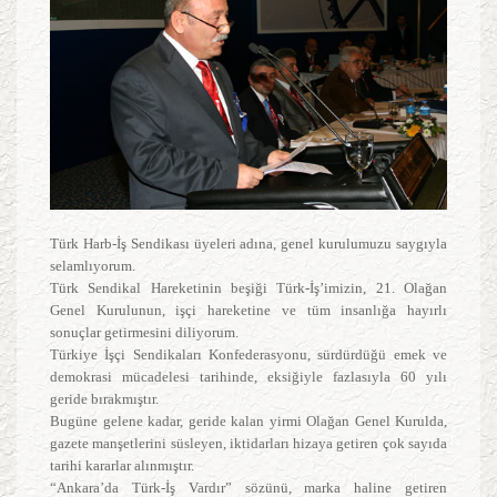
Türk Harb-İş Sendikası üyeleri adına, genel kurulumuzu saygıyla
selamlıyorum.
Türk Sendikal Hareketinin beşiği Türk-İş’imizin, 21. Olağan
Genel Kurulunun, işçi hareketine ve tüm insanlığa hayırlı
sonuçlar getirmesini diliyorum.
Türkiye İşçi Sendikaları Konfederasyonu, sürdürdüğü emek ve
demokrasi mücadelesi tarihinde, eksiğiyle fazlasıyla 60 yılı
geride bırakmıştır.
Bugüne gelene kadar, geride kalan yirmi Olağan Genel Kurulda,
gazete manşetlerini süsleyen, iktidarları hizaya getiren çok sayıda
tarihi kararlar alınmıştır.
“Ankara’da Türk-İş Vardır” sözünü, marka haline getiren