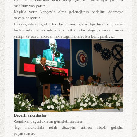
mahkum yaşıyoruz.
Kaşıkla verip kepçeyle alma geleneğinin bedelini ödemeye
devam ediyoruz.
Hakkın, adaletin, alın teri bulvarına uğramadığı bu düzeni daha
fazla sürdürmemek adına, artık alt sınırları değil, insan onuruna
yaraşır ve sonuna kadar hak ettiğimiz talepleri konuşmalıyız.
Değerli arkadaşlar
-Sendikal özgürlüklerin genişletilmemesi,
-İşçi hareketinin refah düzeyini artırıcı hiçbir gelişim
yaşanmaması,