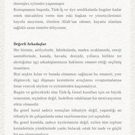
direnişler, eylemler yaşanmıştır.
Konuşmamın başında, Türk-İş ve üye sendikalarda bugüne kadar
emek mücadelesi veren tüm eski başkan ve yöneticilerimizi
hayırla anıyorum, ölenlere Allah’tan rahmet, hayatta olanlara
sağlıklı uzun ömürler diliyorum.
Değerli Arkadaşlar
Her birimiz, atölyelerde, fabrikalarda, maden ocaklarında, enerji
santrallerinde, karada, havada, denizde, yıllarca birlikte ter
akıttığımız işçi arkadaşlarımızın haklarını emanet ettiği seçilmiş
insanlarız.
Bizi seçkin kılan ve burada olmamızı sağlayan bu emaneti, yere
düşürecek, işçi düşmanı kesimlerin avuçlarını ovuşturmalarına
fırsat verecek söylem ve eylemlerden kaçınmalıyız.
Bugün ve gelecekteki tüm Türk-İş Genel kurulları için en büyük
temennim, seçimlere değil, hedeflere odaklanan bir motivasyonun
etkin olmasıdır.
Bu genel kurul sadece sonuçları itibariyle değil, yaşandığı an
itibariyle de çalışanlarda umut tazelenmesine yol açmalıdır.
Bu genel kurulda, sadece üyelerimizin değil, ezilen tüm toplum
kesimlerinin yüreklerinde yankı bulacak ortak bir irade ve güçlü
bir ses oluşturmalıyız.