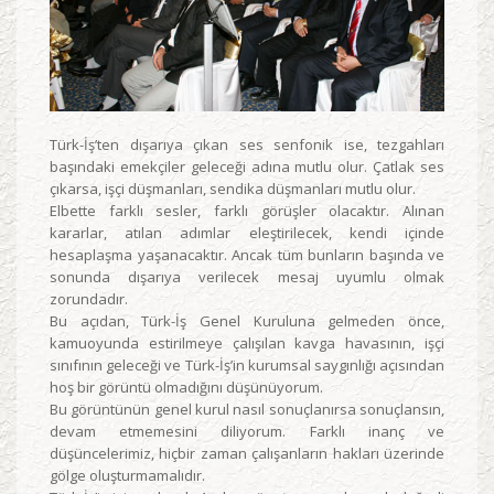
Türk-İş’ten dışarıya çıkan ses senfonik ise, tezgahları
başındaki emekçiler geleceği adına mutlu olur. Çatlak ses
çıkarsa, işçi düşmanları, sendika düşmanları mutlu olur.
Elbette farklı sesler, farklı görüşler olacaktır. Alınan
kararlar, atılan adımlar eleştirilecek, kendi içinde
hesaplaşma yaşanacaktır. Ancak tüm bunların başında ve
sonunda dışarıya verilecek mesaj uyumlu olmak
zorundadır.
Bu açıdan, Türk-İş Genel Kuruluna gelmeden önce,
kamuoyunda estirilmeye çalışılan kavga havasının, işçi
sınıfının geleceği ve Türk-İş’in kurumsal saygınlığı açısından
hoş bir görüntü olmadığını düşünüyorum.
Bu görüntünün genel kurul nasıl sonuçlanırsa sonuçlansın,
devam etmemesini diliyorum. Farklı inanç ve
düşüncelerimiz, hiçbir zaman çalışanların hakları üzerinde
gölge oluşturmamalıdır.