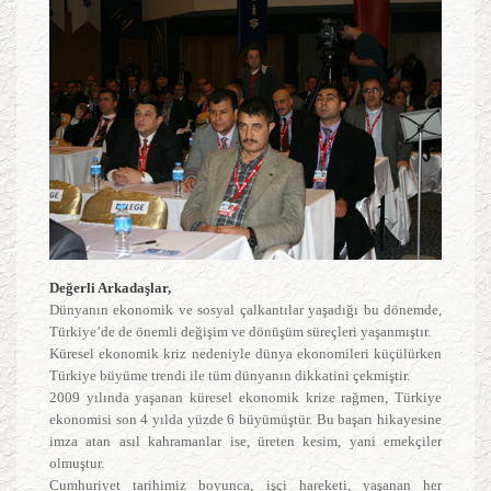
Değerli Arkadaşlar,
Dünyanın ekonomik ve sosyal çalkantılar yaşadığı bu dönemde,
Türkiye’de de önemli değişim ve dönüşüm süreçleri yaşanmıştır.
Küresel ekonomik kriz nedeniyle dünya ekonomileri küçülürken
Türkiye büyüme trendi ile tüm dünyanın dikkatini çekmiştir.
2009 yılında yaşanan küresel ekonomik krize rağmen, Türkiye
ekonomisi son 4 yılda yüzde 6 büyümüştür. Bu başarı hikayesine
imza atan asıl kahramanlar ise, üreten kesim, yani emekçiler
olmuştur.
Cumhuriyet tarihimiz boyunca, işçi hareketi, yaşanan her