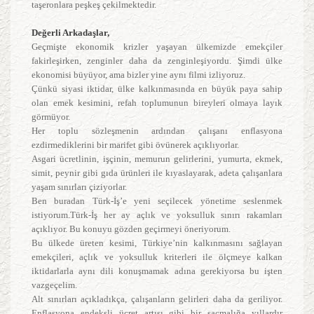
taşeronlara peşkeş çekilmektedir.
Değerli Arkadaşlar,
Geçmişte ekonomik krizler yaşayan ülkemizde emekçiler
fakirleşirken, zenginler daha da zenginleşiyordu. Şimdi ülke
ekonomisi büyüyor, ama bizler yine aynı filmi izliyoruz.
Çünkü siyasi iktidar, ülke kalkınmasında en büyük paya sahip
olan emek kesimini, refah toplumunun bireyleri olmaya layık
görmüyor.
Her toplu sözleşmenin ardından çalışanı enflasyona
ezdirmediklerini bir marifet gibi övünerek açıklıyorlar.
Asgari ücretlinin, işçinin, memurun gelirlerini, yumurta, ekmek,
simit, peynir gibi gıda ürünleri ile kıyaslayarak, adeta çalışanlara
yaşam sınırları çiziyorlar.
Ben buradan Türk-İş’e yeni seçilecek yönetime seslenmek
istiyorum.Türk-İş her ay açlık ve yoksulluk sınırı rakamları
açıklıyor. Bu konuyu gözden geçirmeyi öneriyorum.
Bu ülkede üreten kesimi, Türkiye’nin kalkınmasını sağlayan
emekçileri, açlık ve yoksulluk kriterleri ile ölçmeye kalkan
iktidarlarla aynı dili konuşmamak adına gerekiyorsa bu işten
vazgeçelim.
Alt sınırları açıkladıkça, çalışanların gelirleri daha da geriliyor.
Enflasyona endeksli ücret artışı gibi bir saçmalığa yıllardır