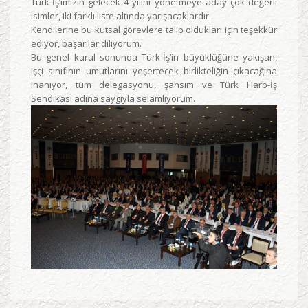
Türk-İş’imizin gelecek 4 yılını yönetmeye aday çok değerli
isimler, iki farklı liste altında yarışacaklardır.
Kendilerine bu kutsal görevlere talip oldukları için teşekkür
ediyor, başarılar diliyorum.
Bu genel kurul sonunda Türk-İş’in büyüklüğüne yakışan,
işçi sınıfının umutlarını yeşertecek birlikteliğin çıkacağına
inanıyor, tüm delegasyonu, şahsım ve Türk Harb-İş
Sendikası adına saygıyla selamlıyorum.