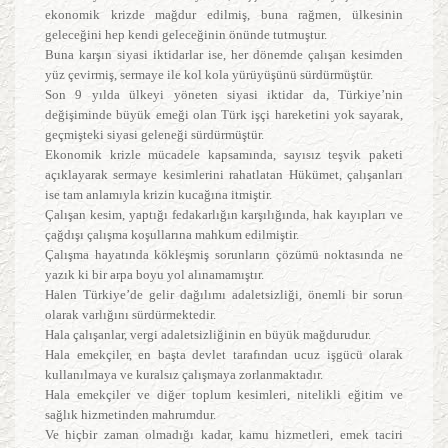
ekonomik krizde mağdur edilmiş, buna rağmen, ülkesinin
geleceğini hep kendi geleceğinin önünde tutmuştur.
Buna karşın siyasi iktidarlar ise, her dönemde çalışan kesimden
yüz çevirmiş, sermaye ile kol kola yürüyüşünü sürdürmüştür.
Son 9 yılda ülkeyi yöneten siyasi iktidar da, Türkiye’nin
değişiminde büyük emeği olan Türk işçi hareketini yok sayarak,
geçmişteki siyasi geleneği sürdürmüştür.
Ekonomik krizle mücadele kapsamında, sayısız teşvik paketi
açıklayarak sermaye kesimlerini rahatlatan Hükümet, çalışanları
ise tam anlamıyla krizin kucağına itmiştir.
Çalışan kesim, yaptığı fedakarlığın karşılığında, hak kayıpları ve
çağdışı çalışma koşullarına mahkum edilmiştir.
Çalışma hayatında kökleşmiş sorunların çözümü noktasında ne
yazık ki bir arpa boyu yol alınamamıştır.
Halen Türkiye’de gelir dağılımı adaletsizliği, önemli bir sorun
olarak varlığını sürdürmektedir.
Hala çalışanlar, vergi adaletsizliğinin en büyük mağdurudur.
Hala emekçiler, en başta devlet tarafından ucuz işgücü olarak
kullanılmaya ve kuralsız çalışmaya zorlanmaktadır.
Hala emekçiler ve diğer toplum kesimleri, nitelikli eğitim ve
sağlık hizmetinden mahrumdur.
Ve hiçbir zaman olmadığı kadar, kamu hizmetleri, emek taciri