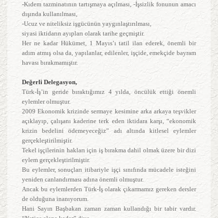
-Kıdem tazminatının tartışmaya açılması, -İşsizlik fonunun amacı
dışında kullanılması,
-Ucuz ve niteliksiz işgücünün yaygınlaştırılması,
siyasi iktidarın ayıpları olarak tarihe geçmiştir.
Her ne kadar Hükümet, 1 Mayıs’ı tatil ilan ederek, önemli bir
adım atmış olsa da, yapılanlar, edilenler, işçide, emekçide bayram
havası bırakmamıştır.
Değerli Delegasyon,
Türk-İş’in geride bıraktığımız 4 yılda, öncülük ettiği önemli
eylemler olmuştur.
2009 Ekonomik krizinde sermaye kesimine arka arkaya teşvikler
açıklayıp, çalışanı kaderine terk eden iktidara karşı, “ekonomik
krizin bedelini ödemeyeceğiz” adı altında kitlesel eylemler
gerçekleştirilmiştir.
Tekel işçilerinin hakları için iş bırakma dahil olmak üzere bir dizi
eylem gerçekleştirilmiştir.
Bu eylemler, sonuçları itibariyle işçi sınıfında mücadele isteğini
yeniden canlandırması adına önemli olmuştur.
Ancak bu eylemlerden Türk-İş olarak çıkarmamız gereken dersler
de olduğuna inanıyorum.
Hani Sayın Başbakan zaman zaman kullandığı bir tabir vardır.