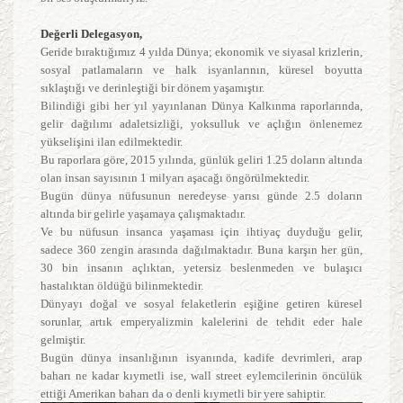
Değerli Delegasyon,
Geride bıraktığımız 4 yılda Dünya; ekonomik ve siyasal krizlerin,
sosyal patlamaların ve halk isyanlarının, küresel boyutta
sıklaştığı ve derinleştiği bir dönem yaşamıştır.
Bilindiği gibi her yıl yayınlanan Dünya Kalkınma raporlarında,
gelir dağılımı adaletsizliği, yoksulluk ve açlığın önlenemez
yükselişini ilan edilmektedir.
Bu raporlara göre, 2015 yılında, günlük geliri 1.25 doların altında
olan insan sayısının 1 milyarı aşacağı öngörülmektedir.
Bugün dünya nüfusunun neredeyse yarısı günde 2.5 doların
altında bir gelirle yaşamaya çalışmaktadır.
Ve bu nüfusun insanca yaşaması için ihtiyaç duyduğu gelir,
sadece 360 zengin arasında dağılmaktadır. Buna karşın her gün,
30 bin insanın açlıktan, yetersiz beslenmeden ve bulaşıcı
hastalıktan öldüğü bilinmektedir.
Dünyayı doğal ve sosyal felaketlerin eşiğine getiren küresel
sorunlar, artık emperyalizmin kalelerini de tehdit eder hale
gelmiştir.
Bugün dünya insanlığının isyanında, kadife devrimleri, arap
baharı ne kadar kıymetli ise, wall street eylemcilerinin öncülük
ettiği Amerikan baharı da o denli kıymetli bir yere sahiptir.