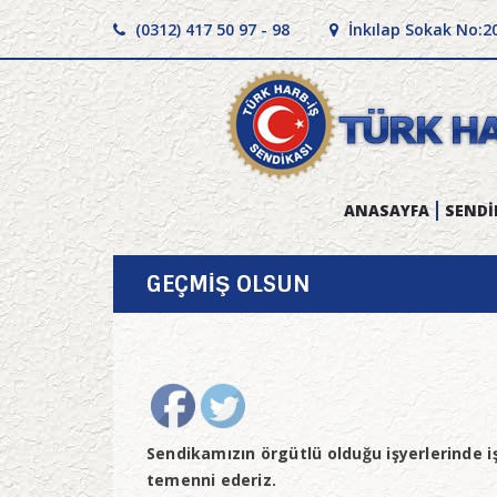
(0312) 417 50 97 - 98
İnkılap Sokak No:2
ANASAYFA
SENDİ
GEÇMİŞ OLSUN
Sendikamızın örgütlü olduğu işyerlerinde iş
temenni ederiz.