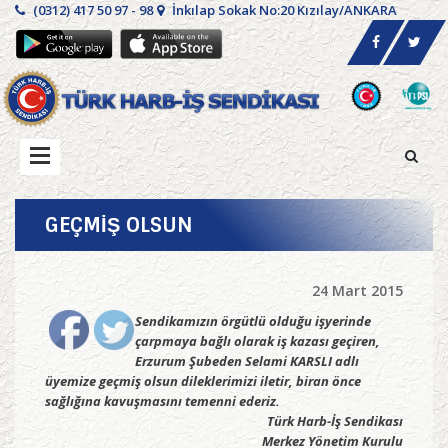
(0312) 417 50 97 - 98
İnkılap Sokak No:20 Kızılay/ANKARA
GEÇMİŞ OLSUN
24 Mart 2015
Sendikamızın örgütlü olduğu işyerinde
çarpmaya bağlı olarak iş kazası geçiren,
Erzurum Şubeden Selami KARSLI adlı
üyemize geçmiş olsun dileklerimizi iletir, biran önce
sağlığına kavuşmasını temenni ederiz.
Türk Harb-İş Sendikası
Merkez Yönetim Kurulu